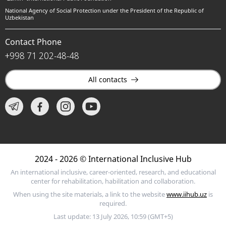
National Agency of Social Protection under the President of the Republic of
Uzbekistan
Contact Phone
+998 71 202-48-48
All contacts
2024 - 2026 © International Inclusive Hub
An international inclusive, career-oriented, research, and educational
center for rehabilitation, habilitation and collaboration.
When using the site materials, a link to the website
www.iihub.uz
is
required.
Last update: 13 July 2026, 10:59 (GMT+5)