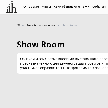
О проекте
Курсы
Коллаборация с нами
События
Коллаборация с нами
Show Room
Show Room
Ознакомьтесь с возможностями выставочного прос
предназначенного для демонстрации проектов и п
участников образовательных программ International